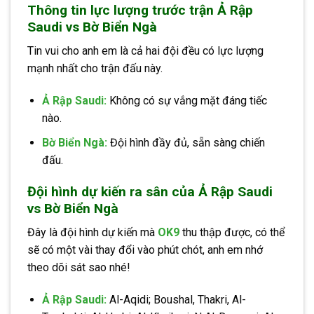
Thông tin lực lượng trước trận Ả Rập
Saudi vs Bờ Biển Ngà
Tin vui cho anh em là cả hai đội đều có lực lượng
mạnh nhất cho trận đấu này.
Ả Rập Saudi:
Không có sự vắng mặt đáng tiếc
nào.
Bờ Biển Ngà:
Đội hình đầy đủ, sẵn sàng chiến
đấu.
Đội hình dự kiến ra sân của Ả Rập Saudi
vs Bờ Biển Ngà
Đây là đội hình dự kiến mà
OK9
thu thập được, có thể
sẽ có một vài thay đổi vào phút chót, anh em nhớ
theo dõi sát sao nhé!
Ả Rập Saudi:
Al-Aqidi; Boushal, Thakri, Al-