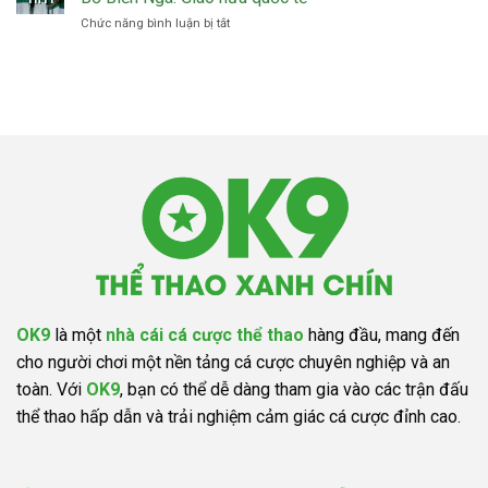
bóng
vs
vượt
ở
Chức năng bình luận bị tắt
đá
U21
trội
OK9
–
Scotland:
toàn
soi
Nhận
Cách
diện
kèo
định
biệt
bóng
Phần
lớn
đá
Lan
về
–
vs
sức
Nhận
Malta:
mạnh
định
Hy
Ả
vọng
Rập
cuối
Saudi
cùng
vs
Bờ
Biển
Ngà:
Giao
OK9
là một
nhà cái cá cược thể thao
hàng đầu, mang đến
hữu
quốc
cho người chơi một nền tảng cá cược chuyên nghiệp và an
tế
toàn. Với
OK9
, bạn có thể dễ dàng tham gia vào các trận đấu
thể thao hấp dẫn và trải nghiệm cảm giác cá cược đỉnh cao.