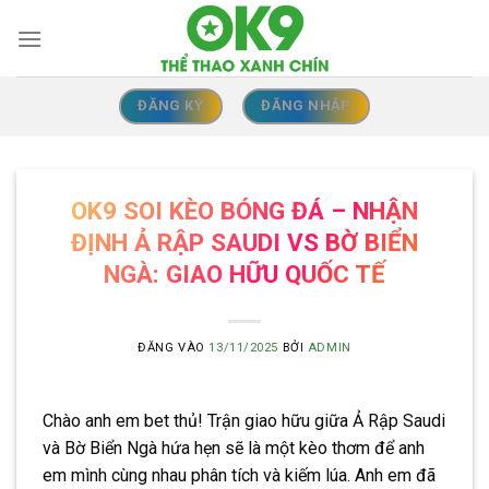
Bỏ
qua
nội
dung
ĐĂNG KÝ
ĐĂNG NHẬP
OK9 SOI KÈO BÓNG ĐÁ – NHẬN
ĐỊNH Ả RẬP SAUDI VS BỜ BIỂN
NGÀ: GIAO HỮU QUỐC TẾ
ĐĂNG VÀO
13/11/2025
BỞI
ADMIN
Chào anh em bet thủ! Trận giao hữu giữa Ả Rập Saudi
và Bờ Biển Ngà hứa hẹn sẽ là một kèo thơm để anh
em mình cùng nhau phân tích và kiếm lúa. Anh em đã