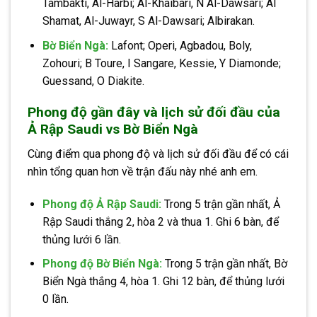
Tambakti, Al-Harbi; Al-Khaibari, N Al-Dawsari; Al
Shamat, Al-Juwayr, S Al-Dawsari; Albirakan.
Bờ Biển Ngà:
Lafont; Operi, Agbadou, Boly,
Zohouri; B Toure, I Sangare, Kessie, Y Diamonde;
Guessand, O Diakite.
Phong độ gần đây và lịch sử đối đầu của
Ả Rập Saudi vs Bờ Biển Ngà
Cùng điểm qua phong độ và lịch sử đối đầu để có cái
nhìn tổng quan hơn về trận đấu này nhé anh em.
Phong độ Ả Rập Saudi:
Trong 5 trận gần nhất, Ả
Rập Saudi thắng 2, hòa 2 và thua 1. Ghi 6 bàn, để
thủng lưới 6 lần.
Phong độ Bờ Biển Ngà:
Trong 5 trận gần nhất, Bờ
Biển Ngà thắng 4, hòa 1. Ghi 12 bàn, để thủng lưới
0 lần.