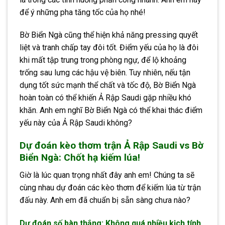
để ý những pha tăng tốc của họ nhé!
Bờ Biển Ngà cũng thể hiện khả năng pressing quyết
liệt và tranh chấp tay đôi tốt. Điểm yếu của họ là đôi
khi mất tập trung trong phòng ngự, để lộ khoảng
trống sau lưng các hậu vệ biên. Tuy nhiên, nếu tận
dụng tốt sức mạnh thể chất và tốc độ, Bờ Biển Ngà
hoàn toàn có thể khiến Ả Rập Saudi gặp nhiều khó
khăn. Anh em nghĩ Bờ Biển Ngà có thể khai thác điểm
yếu này của Ả Rập Saudi không?
Dự đoán kèo thơm trận Ả Rập Saudi vs Bờ
Biển Ngà: Chốt hạ kiếm lúa!
Giờ là lúc quan trọng nhất đây anh em! Chúng ta sẽ
cùng nhau dự đoán các kèo thơm để kiếm lúa từ trận
đấu này. Anh em đã chuẩn bị sẵn sàng chưa nào?
Dự đoán số bàn thắng: Không quá nhiều kịch tính