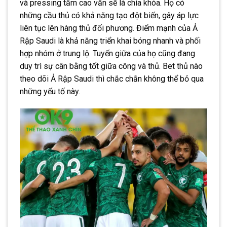
và pressing tầm cao vẫn sẽ là chìa khóa. Họ có
những cầu thủ có khả năng tạo đột biến, gây áp lực
liên tục lên hàng thủ đối phương. Điểm mạnh của Ả
Rập Saudi là khả năng triển khai bóng nhanh và phối
hợp nhóm ở trung lộ. Tuyến giữa của họ cũng đang
duy trì sự cân bằng tốt giữa công và thủ. Bet thủ nào
theo dõi Ả Rập Saudi thì chắc chắn không thể bỏ qua
những yếu tố này.