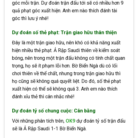
góc mỗi trận. Dự đoán trận đấu tới sẽ có nhiều hơn 9
quả phạt góc xuất hiện. Anh em nào thích đánh tài
góc thì lưu ý nhé!
Dự đoán số thẻ phạt: Trận giao hữu thân thiện
Đây là một trận giao hữu, nên khó có khả năng xuất
hiện nhiều thẻ phạt. Ả Rập Saudi thiên về kiểm soát
bóng, nên trong một trận đấu không có tính chất quan
trọng, họ sẽ ít phạm lỗi hơn. Bờ Biển Ngà dù có lối
chơi thiên về thể chất, nhưng trong trận giao hữu thì
họ cũng sẽ không quá quyết liệt. Do đó, số thẻ phạt
xuất hiện có thể sẽ không quá 3. Anh em nào thích
đánh xỉu thẻ thì cân nhắc nhé!
Dự đoán tỷ số chung cuộc: Cân bằng
Với những phân tích trên,
OK9
dự đoán tỷ số trận đấu
sẽ là Ả Rập Saudi 1-1 Bờ Biển Ngà.