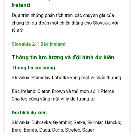
Ireland
Dựa trên những phân tích trên, các chuyên gia của
chúng tôi dự đoán một chiến thắng cho Slovakia với
tỷ số:
Slovakia 2-1 Bắc Ireland
Thông tin lực lượng và đội hình dự kiến
Thông tin lực lượng
Slovakia: Stanislav Lobotka vắng mặt vì chấn thương.
Bắc Ireland: Ciaron Brown và thủ môn số 1 Pierce
Charles cũng vắng mặt vì lý do tương tự.
Đội hình dự kiến
Slovakia: Dubravka; Gyomber, Satka, Skriniar, Hancko;
Bero, Benes, Duda; Duris, Strelec, Sauer