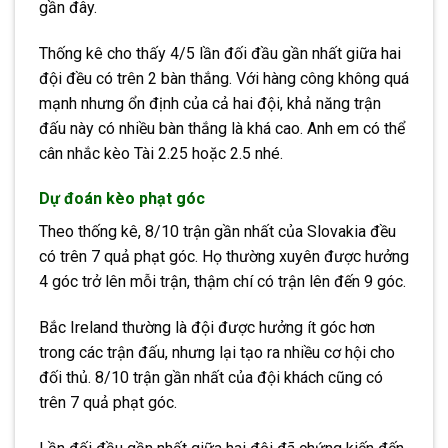
gần đây.
Thống kê cho thấy 4/5 lần đối đầu gần nhất giữa hai
đội đều có trên 2 bàn thắng. Với hàng công không quá
mạnh nhưng ổn định của cả hai đội, khả năng trận
đấu này có nhiều bàn thắng là khá cao. Anh em có thể
cân nhắc kèo Tài 2.25 hoặc 2.5 nhé.
Dự đoán kèo phạt góc
Theo thống kê, 8/10 trận gần nhất của Slovakia đều
có trên 7 quả phạt góc. Họ thường xuyên được hưởng
4 góc trở lên mỗi trận, thậm chí có trận lên đến 9 góc.
Bắc Ireland thường là đội được hưởng ít góc hơn
trong các trận đấu, nhưng lại tạo ra nhiều cơ hội cho
đối thủ. 8/10 trận gần nhất của đội khách cũng có
trên 7 quả phạt góc.